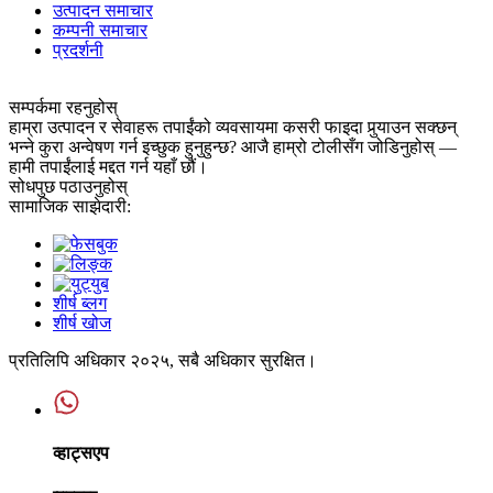
उत्पादन समाचार
कम्पनी समाचार
प्रदर्शनी
सम्पर्कमा रहनुहोस्
हाम्रा उत्पादन र सेवाहरू तपाईंको व्यवसायमा कसरी फाइदा पुर्‍याउन सक्छन्
भन्ने कुरा अन्वेषण गर्न इच्छुक हुनुहुन्छ? आजै हाम्रो टोलीसँग जोडिनुहोस् —
हामी तपाईंलाई मद्दत गर्न यहाँ छौं।
सोधपुछ पठाउनुहोस्
सामाजिक साझेदारी:
शीर्ष ब्लग
शीर्ष खोज
प्रतिलिपि अधिकार २०२५, सबै अधिकार सुरक्षित।
व्हाट्सएप