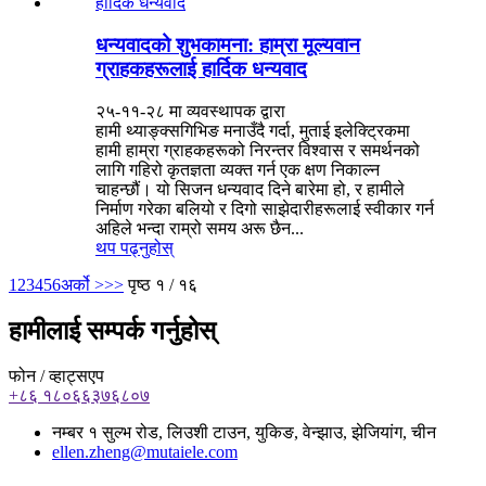
धन्यवादको शुभकामना: हाम्रा मूल्यवान
ग्राहकहरूलाई हार्दिक धन्यवाद
२५-११-२८ मा व्यवस्थापक द्वारा
हामी थ्याङ्क्सगिभिङ मनाउँदै गर्दा, मुताई इलेक्ट्रिकमा
हामी हाम्रा ग्राहकहरूको निरन्तर विश्वास र समर्थनको
लागि गहिरो कृतज्ञता व्यक्त गर्न एक क्षण निकाल्न
चाहन्छौं। यो सिजन धन्यवाद दिने बारेमा हो, र हामीले
निर्माण गरेका बलियो र दिगो साझेदारीहरूलाई स्वीकार गर्न
अहिले भन्दा राम्रो समय अरू छैन...
थप पढ्नुहोस्
1
2
3
4
5
6
अर्को >
>>
पृष्ठ १ / १६
हामीलाई सम्पर्क गर्नुहोस्
फोन / व्हाट्सएप
+८६ १८०६६३७६८०७
नम्बर १ सुल्भ रोड, लिउशी टाउन, युकिङ, वेन्झाउ, झेजियांग, चीन
ellen.zheng@mutaiele.com