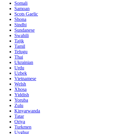
Somali
Samoan
Scots Gaelic
Shona
Sindhi
Sundanese
Swahili
Tajik
Tamil
Telugu
Thai
Ukrainian
Urdu
Uzbek
Vietnamese
Welsh
Xhosa
Yiddish
Yoruba
Zulu
Kinyarwanda
Tatar
Oriya
Turkmen
Uyghur