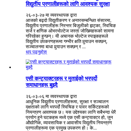
विद्युतीय प्रणालीहरूको लागि आवश्यक सुरक्षा
२६-०३-२७ मा व्यवस्थापक द्वारा
आजको बढ्दो विद्युतीकरण र अन्तरसम्बन्धित संसारमा,
विद्युतीय प्रणालीहरू निरन्तर बिजुलीको झट्का, स्विचिङ
सर्ज र क्षणिक ओभरभोल्टेज जस्ता जोखिमहरूको सामना
गरिरहेका हुन्छन्। यी अचानक भोल्टेज स्पाइकहरूले
विद्युतीय उपकरणहरूमा गम्भीर क्षति पुर्‍याउन सक्छन्,
सञ्चालनमा बाधा पुर्‍याउन सक्छन् र ...
थप पढ्नुहोस्
एसी कन्ट्याक्टरहरू र मुताईको भरपर्दो
समाधानहरू बुझ्दै
२६-०३-०६ मा व्यवस्थापक द्वारा
आधुनिक विद्युतीय प्रणालीहरूमा, सुरक्षा र सञ्चालन
दक्षताको लागि भरपर्दो स्विचिङ र पावर सर्किटहरूको
नियन्त्रण आवश्यक छ। यस उद्देश्यका लागि सबैभन्दा धेरै
प्रयोग हुने घटकहरू मध्ये एक एसी कन्ट्याक्टर हो, जुन
औद्योगिक, व्यावसायिक र आवासीय विद्युतीय नियन्त्रण
प्रणालीहरूमा एक प्रमुख उपकरण हो। के...