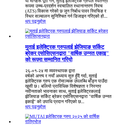
यी मागहरू पूरा गर्न, मुताई इलेक्ट्रिक ग्रुपले स्वतन्त्र
रूपमा उच्च-प्रदर्शन स्वचालित स्थानान्तरण स्विच
(ATS) विकास गरेको छ जुन निर्बाध पावर स्विचिङ र
स्थिर सञ्चालन सुनिश्चित गर्न डिजाइन गरिएको हो...
थप पढ्नुहोस्
मुताई इलेक्ट्रिक ग्रुपलाई झेजियाङ सर्किट
ब्रेकर एसोसिएसनद्वारा "वार्षिक उन्नत एकाइ"
को रूपमा सम्मानित गरियो
२६-०१-२४ मा व्यवस्थापक द्वारा
वर्षको अन्त्य र नयाँ अध्याय सुरु हुँदै गर्दा, मुताई
इलेक्ट्रिक ग्रुप एक रोमाञ्चक उपलब्धि बाँड्न पाउँदा
खुसी छ। बलियो प्राविधिक विशेषज्ञता र निरन्तर
नवीनताको भावनाका साथ, मुताई इलेक्ट्रिकलाई
झेजियाङ सर्किट ब्रेकर एसोसिएसनद्वारा "वार्षिक उन्नत
इकाई" को उपाधि प्रदान गरिएको छ...
थप पढ्नुहोस्