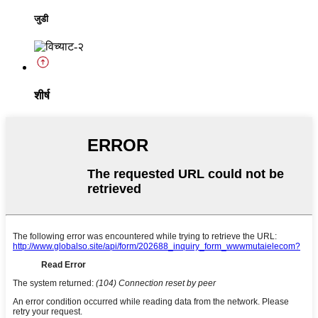
जुडी
शीर्ष