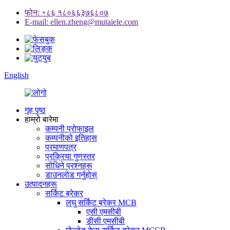
फोन: +८६ १८०६६३७६८०७
E-mail: ellen.zheng@mutaiele.com
English
गृह पृष्ठ
हाम्रो बारेमा
कम्पनी प्रोफाइल
कम्पनीको इतिहास
प्रमाणपत्र
प्रक्रिया गुणस्तर
सोधिने प्रश्नहरू
डाउनलोड गर्नुहोस्
उत्पादनहरू
सर्किट ब्रेकर
लघु सर्किट ब्रेकर MCB
एसी एमसीबी
डीसी एमसीबी