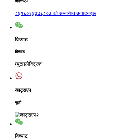
व्हाट्सएप
८६१८०६६३७६८०७ को सम्बन्धित उत्पादनहरू
विच्याट
विच्याट
म्युटाइलेक्ट्रिक
व्हाट्सएप
जुडी
विच्याट