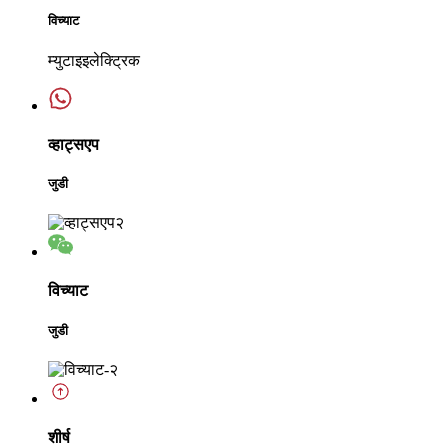
विच्याट
म्युटाइइलेक्ट्रिक
व्हाट्सएप
जुडी
विच्याट
जुडी
शीर्ष