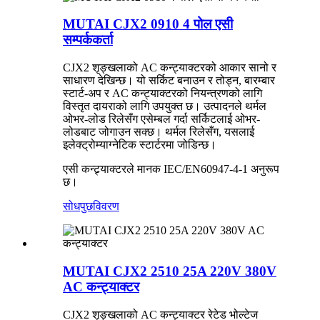
MUTAI CJX2 0910 4 पोल एसी
सम्पर्ककर्ता
CJX2 शृङ्खलाको AC कन्ट्याक्टरको आकार सानो र
साधारण देखिन्छ। यो सर्किट बनाउन र तोड्न, बारम्बार
स्टार्ट-अप र AC कन्ट्याक्टरको नियन्त्रणको लागि
विस्तृत दायराको लागि उपयुक्त छ। उत्पादनले थर्मल
ओभर-लोड रिलेसँग एसेम्बल गर्दा सर्किटलाई ओभर-
लोडबाट जोगाउन सक्छ। थर्मल रिलेसँग, यसलाई
इलेक्ट्रोम्याग्नेटिक स्टार्टरमा जोडिन्छ।
एसी कन्ट्र्याक्टरले मानक IEC/EN60947-4-1 अनुरूप
छ।
सोधपुछ
विवरण
MUTAI CJX2 2510 25A 220V 380V
AC कन्ट्याक्टर
CJX2 शृङ्खलाको AC कन्ट्याक्टर रेटेड भोल्टेज