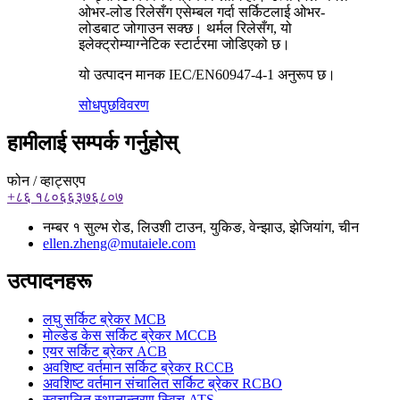
ओभर-लोड रिलेसँग एसेम्बल गर्दा सर्किटलाई ओभर-
लोडबाट जोगाउन सक्छ। थर्मल रिलेसँग, यो
इलेक्ट्रोम्याग्नेटिक स्टार्टरमा जोडिएको छ।
यो उत्पादन मानक IEC/EN60947-4-1 अनुरूप छ।
सोधपुछ
विवरण
हामीलाई सम्पर्क गर्नुहोस्
फोन / व्हाट्सएप
+८६ १८०६६३७६८०७
नम्बर १ सुल्भ रोड, लिउशी टाउन, युकिङ, वेन्झाउ, झेजियांग, चीन
ellen.zheng@mutaiele.com
उत्पादनहरू
लघु सर्किट ब्रेकर MCB
मोल्डेड केस सर्किट ब्रेकर MCCB
एयर सर्किट ब्रेकर ACB
अवशिष्ट वर्तमान सर्किट ब्रेकर RCCB
अवशिष्ट वर्तमान संचालित सर्किट ब्रेकर RCBO
स्वचालित स्थानान्तरण स्विच ATS