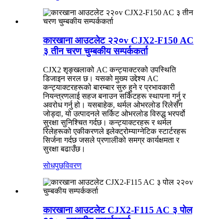
कारखाना आउटलेट २२०v CJX2-F150 AC
३ तीन चरण चुम्बकीय सम्पर्ककर्ता
CJX2 शृङ्खलाको AC कन्ट्याक्टरको उपस्थिति
डिजाइन सरल छ। यसको मुख्य उद्देश्य AC
कन्ट्याक्टरहरूको बारम्बार सुरु हुने र प्रभावकारी
नियन्त्रणलाई सहज बनाउन सर्किटहरू स्थापना गर्नु र
अवरोध गर्नु हो। यसबाहेक, थर्मल ओभरलोड रिलेसँग
जोड्दा, यो उत्पादनले सर्किट ओभरलोड विरुद्ध भरपर्दो
सुरक्षा सुनिश्चित गर्दछ। कन्ट्याक्टरहरू र थर्मल
रिलेहरूको एकीकरणले इलेक्ट्रोम्याग्नेटिक स्टार्टरहरू
सिर्जना गर्दछ जसले प्रणालीको समग्र कार्यक्षमता र
सुरक्षा बढाउँछ।
सोधपुछ
विवरण
कारखाना आउटलेट CJX2-F115 AC ३ पोल