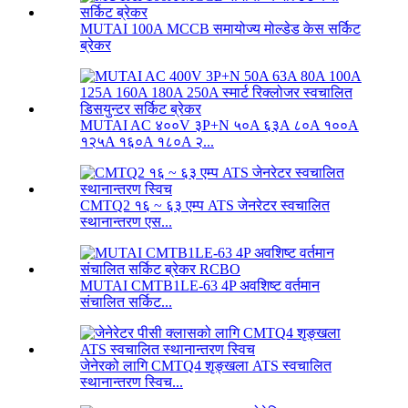
MUTAI 100A MCCB समायोज्य मोल्डेड केस सर्किट
ब्रेकर
MUTAI AC ४००V ३P+N ५०A ६३A ८०A १००A
१२५A १६०A १८०A २...
CMTQ2 १६ ~ ६३ एम्प ATS जेनरेटर स्वचालित
स्थानान्तरण एस...
MUTAI CMTB1LE-63 4P अवशिष्ट वर्तमान
संचालित सर्किट...
जेनेरको लागि CMTQ4 शृङ्खला ATS स्वचालित
स्थानान्तरण स्विच...