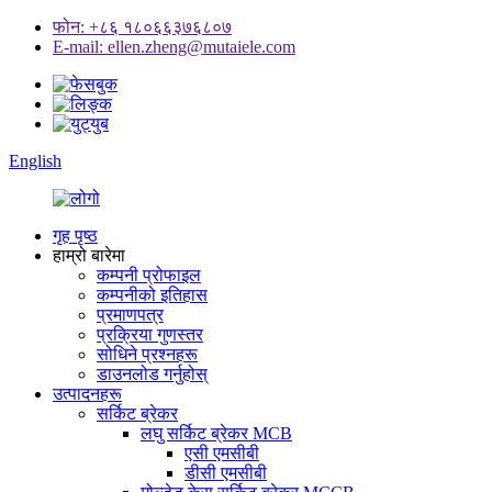
फोन: +८६ १८०६६३७६८०७
E-mail: ellen.zheng@mutaiele.com
English
गृह पृष्ठ
हाम्रो बारेमा
कम्पनी प्रोफाइल
कम्पनीको इतिहास
प्रमाणपत्र
प्रक्रिया गुणस्तर
सोधिने प्रश्नहरू
डाउनलोड गर्नुहोस्
उत्पादनहरू
सर्किट ब्रेकर
लघु सर्किट ब्रेकर MCB
एसी एमसीबी
डीसी एमसीबी