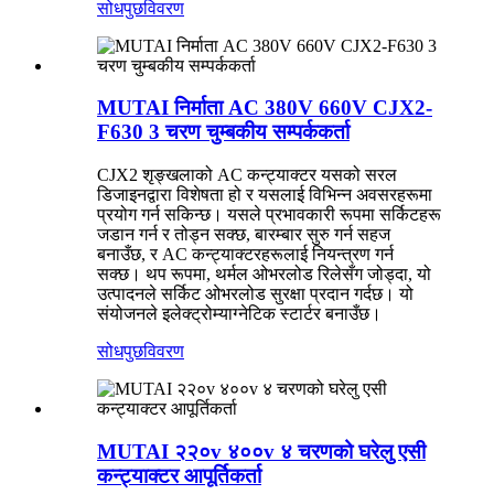
सोधपुछ
विवरण
MUTAI निर्माता AC 380V 660V CJX2-
F630 3 चरण चुम्बकीय सम्पर्ककर्ता
CJX2 शृङ्खलाको AC कन्ट्याक्टर यसको सरल
डिजाइनद्वारा विशेषता हो र यसलाई विभिन्न अवसरहरूमा
प्रयोग गर्न सकिन्छ। यसले प्रभावकारी रूपमा सर्किटहरू
जडान गर्न र तोड्न सक्छ, बारम्बार सुरु गर्न सहज
बनाउँछ, र AC कन्ट्याक्टरहरूलाई नियन्त्रण गर्न
सक्छ। थप रूपमा, थर्मल ओभरलोड रिलेसँग जोड्दा, यो
उत्पादनले सर्किट ओभरलोड सुरक्षा प्रदान गर्दछ। यो
संयोजनले इलेक्ट्रोम्याग्नेटिक स्टार्टर बनाउँछ।
सोधपुछ
विवरण
MUTAI २२०v ४००v ४ चरणको घरेलु एसी
कन्ट्याक्टर आपूर्तिकर्ता