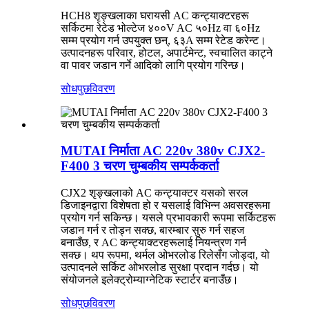
HCH8 शृङ्खलाका घरायसी AC कन्ट्याक्टरहरू
सर्किटमा रेटेड भोल्टेज ४००V AC ५०Hz वा ६०Hz
सम्म प्रयोग गर्न उपयुक्त छन्, ६३A सम्म रेटेड करेन्ट।
उत्पादनहरू परिवार, होटल, अपार्टमेन्ट, स्वचालित काट्ने
वा पावर जडान गर्ने आदिको लागि प्रयोग गरिन्छ।
सोधपुछ
विवरण
MUTAI निर्माता AC 220v 380v CJX2-
F400 3 चरण चुम्बकीय सम्पर्ककर्ता
CJX2 शृङ्खलाको AC कन्ट्याक्टर यसको सरल
डिजाइनद्वारा विशेषता हो र यसलाई विभिन्न अवसरहरूमा
प्रयोग गर्न सकिन्छ। यसले प्रभावकारी रूपमा सर्किटहरू
जडान गर्न र तोड्न सक्छ, बारम्बार सुरु गर्न सहज
बनाउँछ, र AC कन्ट्याक्टरहरूलाई नियन्त्रण गर्न
सक्छ। थप रूपमा, थर्मल ओभरलोड रिलेसँग जोड्दा, यो
उत्पादनले सर्किट ओभरलोड सुरक्षा प्रदान गर्दछ। यो
संयोजनले इलेक्ट्रोम्याग्नेटिक स्टार्टर बनाउँछ।
सोधपुछ
विवरण