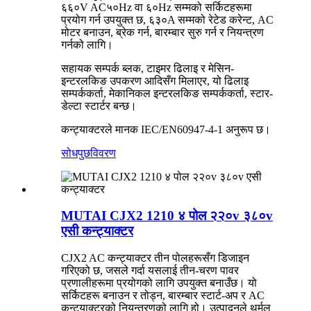
६६०V AC५०Hz वा ६०Hz सम्मको सर्किटहरूमा
प्रयोग गर्न उपयुक्त छ, ६३०A सम्मको रेटेड करेन्ट, AC
मोटर बनाउन, ब्रेक गर्न, बारम्बार सुरु गर्न र नियन्त्रण
गर्नको लागि।
सहायक सम्पर्क ब्लक, टाइमर ढिलाइ र मेसिन-
इन्टरलकिङ उपकरण आदिसँग मिलाएर, यो ढिलाइ
सम्पर्ककर्ता, मेकानिकल इन्टरलकिङ सम्पर्ककर्ता, स्टार-
डेल्टा स्टार्टर बन्छ।
कन्ट्याक्टरले मानक IEC/EN60947-4-1 अनुरूप छ।
सोधपुछ
विवरण
MUTAI CJX2 1210 ४ पोल २२०v ३८०v
एसी कन्ट्याक्टर
CJX2 AC कन्ट्याक्टर तीन पोलहरूसँग डिजाइन
गरिएको छ, जसले गर्दा यसलाई तीन-चरण पावर
प्रणालीहरूमा प्रयोगको लागि उपयुक्त बनाउँछ। यो
सर्किटहरू बनाउन र तोड्न, बारम्बार स्टार्ट-अप र AC
कन्ट्याक्टरको नियन्त्रणको लागि हो। उत्पादनले थर्मल