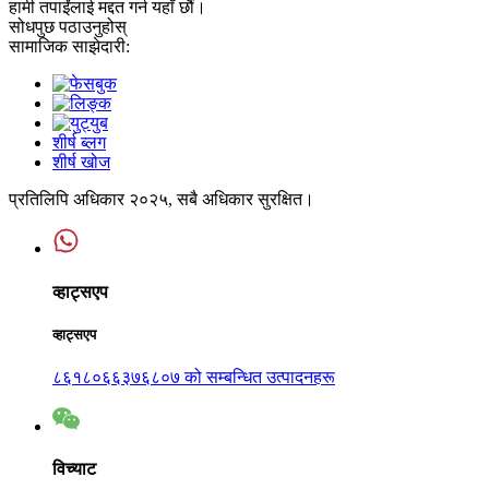
हामी तपाईंलाई मद्दत गर्न यहाँ छौं।
सोधपुछ पठाउनुहोस्
सामाजिक साझेदारी:
शीर्ष ब्लग
शीर्ष खोज
प्रतिलिपि अधिकार २०२५, सबै अधिकार सुरक्षित।
व्हाट्सएप
व्हाट्सएप
८६१८०६६३७६८०७ को सम्बन्धित उत्पादनहरू
विच्याट