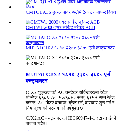
CMTQ1 ATS डुअल पावर अटोमेटिक ट्रान्सफर स्विच
CMTW1-2000 एयर सर्किट ब्रेकर ACB
MUTAI CJX2 १८१० २२०v ३८०v एसी कन्ट्याक्टर
MUTAI CJX2 १८१० २२०v ३८०v एसी
कन्ट्याक्टर
CJX2 शृङ्खलाको AC कन्टेटर सर्किटहरूमा रेटेड
भोल्टेज ६६०V AC ५०/६०Hz सम्म, ६९५A सम्म रेटेड
करेन्ट, AC मोटर बनाउन, ब्रेक गर्न, बारम्बार सुरु गर्न र
नियन्त्रण गर्न प्रयोग गर्न उपयुक्त छ।
CJX2 AC कन्ट्याक्टरले IEC60947-4-1 स्टारडार्डको
पालना गर्दछ।