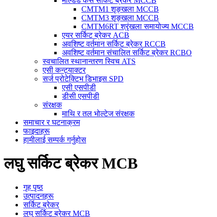
मोल्डेड केस सर्किट ब्रेकर MCCB
CMTM1 शृङ्खला MCCB
CMTM3 शृङ्खला MCCB
CMTM6RT श्रृंखला समायोज्य MCCB
एयर सर्किट ब्रेकर ACB
अवशिष्ट वर्तमान सर्किट ब्रेकर RCCB
अवशिष्ट वर्तमान संचालित सर्किट ब्रेकर RCBO
स्वचालित स्थानान्तरण स्विच ATS
एसी कन्ट्याक्टर
सर्ज प्रोटेक्टिभ डिभाइस SPD
एसी एसपीडी
डीसी एसपीडी
संरक्षक
माथि र तल भोल्टेज संरक्षक
समाचार र घटनाक्रम
फाइदाहरू
हामीलाई सम्पर्क गर्नुहोस
लघु सर्किट ब्रेकर MCB
गृह पृष्ठ
उत्पादनहरू
सर्किट ब्रेकर
लघु सर्किट ब्रेकर MCB