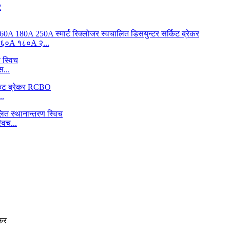
०A १८०A २...
...
..
विच...