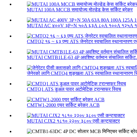
MUTAI 100A MCCB समायोज्य मोल्डेड केस सर्किट ब्रेकर
MUTAI AC ४००V ३P+N ५०A ६३A ८०A १००A १२५A १६
CMTQ2 १६ ~ ६३ एम्प ATS जेनरेटर स्वचालित स्थानान्तरण एस
MUTAI CMTB1LE-63 4P अवशिष्ट वर्तमान संचालित सर्किट.
जेनेरको लागि CMTQ4 शृङ्खला ATS स्वचालित स्थानान्तरण स्
CMTQ1 ATS डुअल पावर अटोमेटिक ट्रान्सफर स्विच
CMTW1-2000 एयर सर्किट ब्रेकर ACB
MUTAI CJX2 १८१० २२०v ३८०v एसी कन्ट्याक्टर