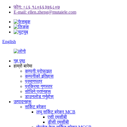
फोन: +८६ १८०६६३७६८०७
E-mail: ellen.zheng@mutaiele.com
English
गृह पृष्ठ
हाम्रो बारेमा
कम्पनी प्रोफाइल
कम्पनीको इतिहास
प्रमाणपत्र
प्रक्रिया गुणस्तर
सोधिने प्रश्नहरू
डाउनलोड गर्नुहोस्
उत्पादनहरू
सर्किट ब्रेकर
लघु सर्किट ब्रेकर MCB
एसी एमसीबी
डीसी एमसीबी