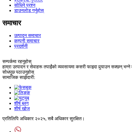
सोधिने प्रश्न
डाउनलोड गर्नुहोस्
समाचार
उत्पादन समाचार
कम्पनी समाचार
प्रदर्शनी
सम्पर्कमा रहनुहोस्
हाम्रा उत्पादन र सेवाहरू तपाईंको व्यवसायमा कसरी फाइदा पुर्‍याउन सक्छन् भन्ने क
सोधपुछ पठाउनुहोस्
सामाजिक साझेदारी:
शीर्ष ब्लग
शीर्ष खोज
प्रतिलिपि अधिकार २०२५, सबै अधिकार सुरक्षित।