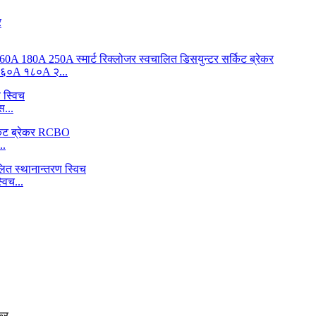
०A १८०A २...
...
..
विच...