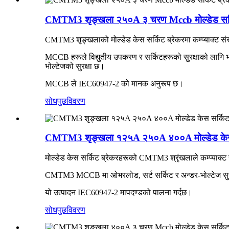
CMTM3 शृङ्खला २५०A ३ चरण Mccb मोल्डेड सर्क
CMTM3 शृङ्खलाको मोल्डेड केस सर्किट ब्रेकरमा कम्प्याक्ट संरच
MCCB हरूले विद्युतीय उपकरण र सर्किटहरूको सुरक्षाको लागि भर
भोल्टेजको सुरक्षा छ।
MCCB ले IEC60947-2 को मानक अनुरूप छ।
सोधपुछ
विवरण
CMTM3 शृङ्खला १२५A २५०A ४००A मोल्डेड केस
मोल्डेड केस सर्किट ब्रेकरहरूको CMTM3 श्रृंखलाले कम्प्याक्ट सं
CMTM3 MCCB मा ओभरलोड, सर्ट सर्किट र अन्डर-भोल्टेज सुरक
यो उत्पादन IEC60947-2 मापदण्डको पालना गर्दछ।
सोधपुछ
विवरण