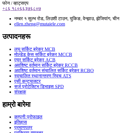
फोन / व्हाट्सएप
+८६ १८०६६३७६८०७
नम्बर १ सुल्भ रोड, लिउशी टाउन, युकिङ, वेन्झाउ, झेजियांग, चीन
ellen.zheng@mutaiele.com
उत्पादनहरू
लघु सर्किट ब्रेकर MCB
मोल्डेड केस सर्किट ब्रेकर MCCB
एयर सर्किट ब्रेकर ACB
अवशिष्ट वर्तमान सर्किट ब्रेकर RCCB
अवशिष्ट वर्तमान संचालित सर्किट ब्रेकर RCBO
स्वचालित स्थानान्तरण स्विच ATS
एसी कन्ट्याक्टर
सर्ज प्रोटेक्टिभ डिभाइस SPD
संरक्षक
हाम्रो बारेमा
कम्पनी प्रोफाइल
इतिहास
प्रमाणपत्र
प्रक्रिया गुणस्तर