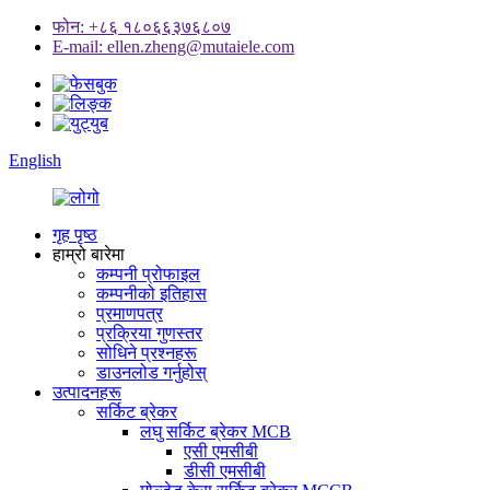
फोन: +८६ १८०६६३७६८०७
E-mail: ellen.zheng@mutaiele.com
English
गृह पृष्ठ
हाम्रो बारेमा
कम्पनी प्रोफाइल
कम्पनीको इतिहास
प्रमाणपत्र
प्रक्रिया गुणस्तर
सोधिने प्रश्नहरू
डाउनलोड गर्नुहोस्
उत्पादनहरू
सर्किट ब्रेकर
लघु सर्किट ब्रेकर MCB
एसी एमसीबी
डीसी एमसीबी