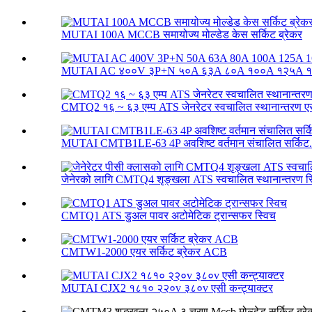
MUTAI 100A MCCB समायोज्य मोल्डेड केस सर्किट ब्रेकर
MUTAI AC ४००V ३P+N ५०A ६३A ८०A १००A १२५A १६
CMTQ2 १६ ~ ६३ एम्प ATS जेनरेटर स्वचालित स्थानान्तरण एस
MUTAI CMTB1LE-63 4P अवशिष्ट वर्तमान संचालित सर्किट.
जेनेरको लागि CMTQ4 शृङ्खला ATS स्वचालित स्थानान्तरण स्
CMTQ1 ATS डुअल पावर अटोमेटिक ट्रान्सफर स्विच
CMTW1-2000 एयर सर्किट ब्रेकर ACB
MUTAI CJX2 १८१० २२०v ३८०v एसी कन्ट्याक्टर